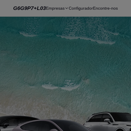
G6
G9
P7+
L03
Empresas
Configurador
Encontre-nos